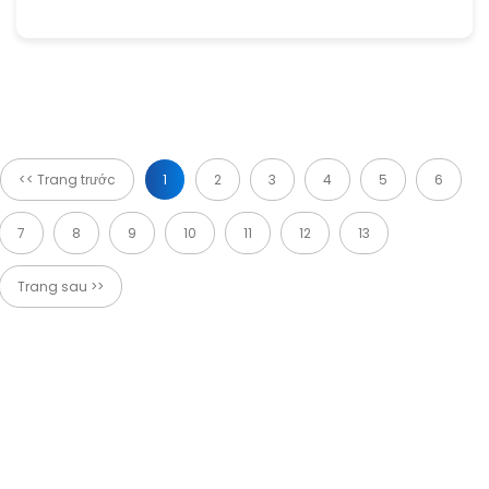
<< Trang trước
1
2
3
4
5
6
7
8
9
10
11
12
13
Trang sau >>