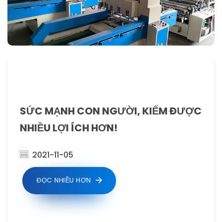
SỨC MẠNH CON NGƯỜI, KIẾM ĐƯỢC
NHIỀU LỢI ÍCH HƠN!
2021-11-05
ĐỌC NHIỀU HƠN