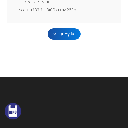
CE bởi ALPHA TIC
No.EC.1282.2C131007.DPM2635
Quay lại