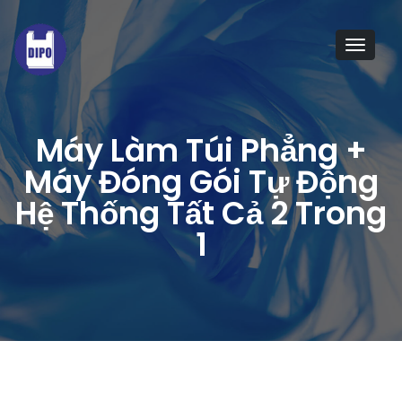
Tog
navi
Máy Làm Túi Phẳng +
Máy Đóng Gói Tự Động
Hệ Thống Tất Cả 2 Trong
1