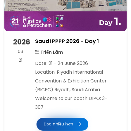
2026
Saudi PPPP 2026 - Day 1
06
Triển Lãm
21
Date: 21 - 24 June 2026
Location: Riyadh International
Convention & Exhibition Center
(RICEC) Riyadh, Saudi Arabia
Welcome to our booth DIPO: 3-
307
Đọc nhiều hơn