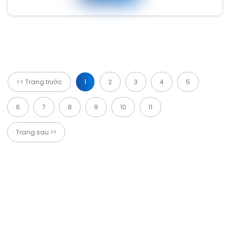
<< Trang trước
1
2
3
4
5
6
7
8
9
10
11
Trang sau >>