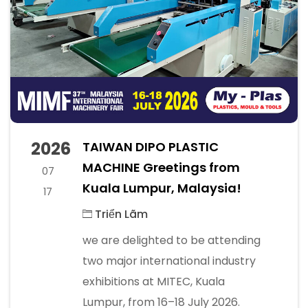
2026
TAIWAN DIPO PLASTIC
MACHINE Greetings from
07
Kuala Lumpur, Malaysia!
17
Triển Lãm
we are delighted to be attending
two major international industry
exhibitions at MITEC, Kuala
Lumpur, from 16–18 July 2026.