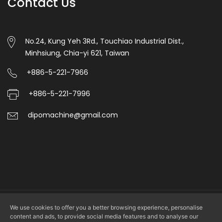
Contact Us
No.24, Kung Yeh 3Rd., Touchiao Industrial Dist.,
Minhsiung, Chia-yi 621, Taiwan
+886-5-221-7966
+886-5-221-7996
dipomachine@gmail.com
We use cookies to offer you a better browsing experience, personalise
Copyright © 2026 DIPO PLASTIC MACHINERY CO., LTD. All rights
content and ads, to provide social media features and to analyse our