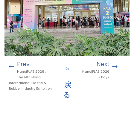
Prev
Next
HanoiPLAS 2026 :
HanoiPLAS 2026
The 14th Hanoi
- Day2
戻
International Plastic &
Rubber Industry Exhibition
る