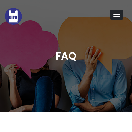
Tog
navi
FAQ