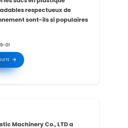
 les sacs en plastique
adables respectueux de
nnement sont-ils si populaires
9-01
 SUITE
stic Machinery Co., LTD a