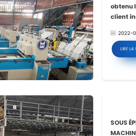
obtenu 
client i
2022-0
LIRE LA
SOUS ÉP
MACHINE