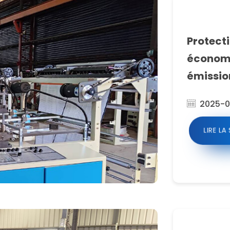
Protect
économi
émissio
2025-0
LIRE LA