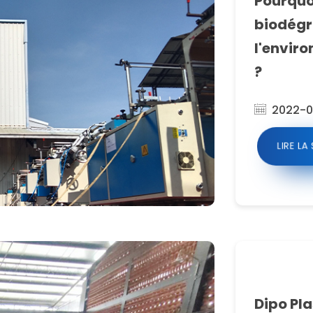
Pourquoi
biodégr
l'enviro
?
2022-0
LIRE LA
Dipo Pla