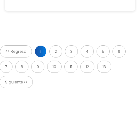
<< Regresa
1
2
3
4
5
6
7
8
9
10
11
12
13
Siguiente >>