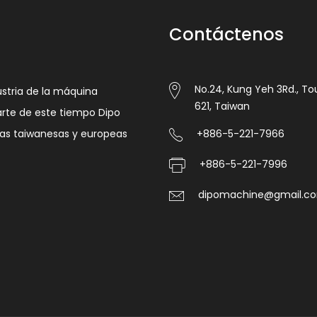
Contáctenos
No.24, Kung Yeh 3Rd., Tou
ustria de la máquina
621, Taiwan
arte de este tiempo Dipo
sas taiwanesas y europeas
+886-5-221-7966
+886-5-221-7996
dipomachine@gmail.c