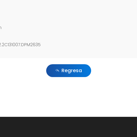
n
82.2C131007.DPM2635
Regresa