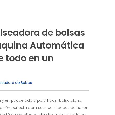
lseadora de bolsas
áquina Automática
 todo en un
seadora de Bolsas
a y empaquetadora para hacer bolsa plana
pción perfecta para sus necesidades de hacer
 está automatizado, desde el sello de rollo de