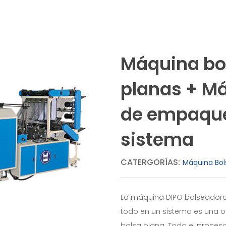
Máquina bo
planas + M
de empaque
sistema
CATERGORÍAS:
Máquina Bol
La máquina DIPO bolseador
todo en un sistema es una o
bolsa plana. Todo el proceso