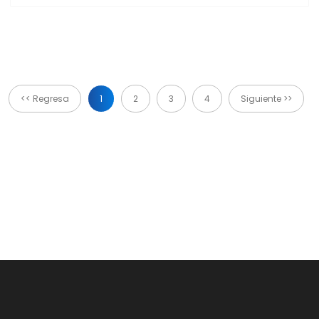
<< Regresa
1
2
3
4
Siguiente >>