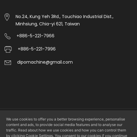
No.24, Kung Yeh 3Rd., Touchiao Industrial Dist.,
Minhsiung, Chia-yi 621, Taiwan
+886-5-221-7966
+886-5-221-7996
dipomachine@gmail.com
We use cookies to offer you a better browsing experience, personalise
Copyright © 2026 DIPO PLASTIC MACHINERY CO., LTD. All rights
content and ads, to provide social media features and to analyse our
reserved.
traffic. Read about how we use cookies and how you can control them
by clicking Cookie Settings. You consent to our cookies if you continue