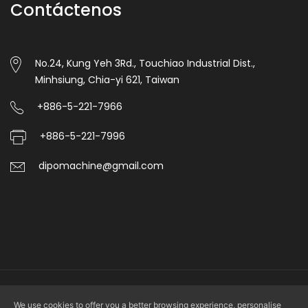
Contáctenos
No.24, Kung Yeh 3Rd., Touchiao Industrial Dist.,
Minhsiung, Chia-yi 621, Taiwan
+886-5-221-7966
+886-5-221-7996
dipomachine@gmail.com
Copyright © 2026 DIPO PLASTIC MACHINERY CO., LTD. All rights
We use cookies to offer you a better browsing experience, personalise